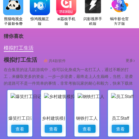
熊猫电视盒
惊鸿视频正
ai荔枝手机
闪影视界手
蜗牛影仓官
子最新免费
版
版
机版
方正版
版
猜你喜欢
模拟打工生活
模拟打工生活
更多>
共4款软件
在合集里的这几款游戏中，你可以化身成为一名打工人，通过不断的打
工，来赚取更多的资金，一步一步逆袭，最终走上人生巅峰，当然，逆袭
的道路可不是一件简单的事情，非常考验玩家的耐心和毅力，快来下载体
验这几款游戏吧！
爆笑打工日记最新版
乡村建筑模拟天堂
钢铁打工人
员工Staff
查看
查看
查看
查看