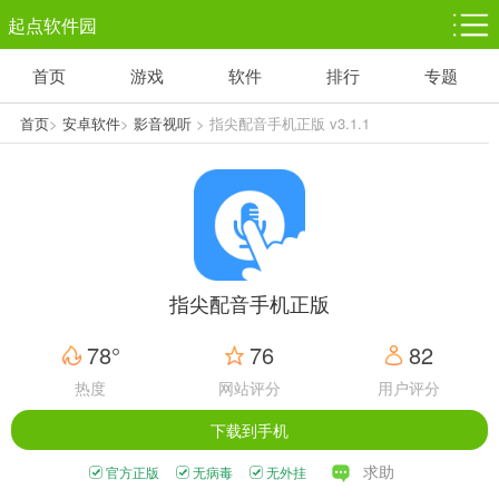
起点软件园
首页
游戏
软件
排行
专题
塔防游戏
休闲益智
体育竞技
1千+款游戏
1万+款游戏
5百+款游戏
首页
>
安卓软件
>
影音视听
> 指尖配音手机正版 v3.1.1
角色扮演
赛车竞速
动作射击
3千+款游戏
3百+款游戏
3百+款游戏
指尖配音手机正版
78°
76
82
热度
网站评分
用户评分
下载到手机
求助
官方正版
无病毒
无外挂