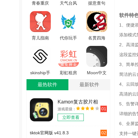
青春重庆
天气台风
据意查句
免费原版
地震核辐
手机正版
软件特
V1.7.7
射查询直
V2.0.3
1、便捷
装版
添加模式
V1.0.2
育儿指南
代你玩手
名贯四海
2、高清
安卓官方
机最新版
正版 V1.1
版 V3.3.3
V1.0.45
这段监控
3、简单
skinship手
彩虹租房
Moon中文
简洁的云
机免费版
免费原版
客户端官
4、云回
最热软件
最新软件
V1.0.1
V2.8.7
方最新版
高清的云
V1.2
Kamon复古胶片相
5、告警
01
游戏星级：
机 v2.2.2
详细的告
立即查看
6、全屏
02
tiktok官网版 v41.8.3
支持一键