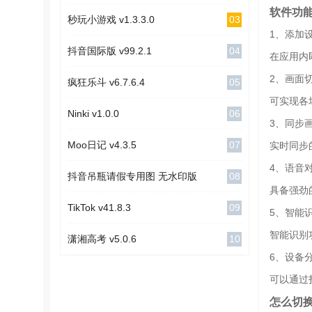
软件功
03
秒玩小游戏 v1.3.3.0
1、添加
04
抖音国际版 v99.2.1
在应用内
2、画面
05
疯狂乐斗 v6.7.6.4
可实现各
06
Ninki v1.0.0
3、同步
07
Moo日记 v4.3.5
实时同步
4、语音
08
抖音吊瓶请假专用图 无水印版
具备强劲
09
TikTok v41.8.3
5、智能
智能识别
10
潇湘高考 v5.0.6
6、设备
可以通过
怎么切