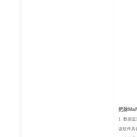
把脉Mai
1. 数据
该软件具