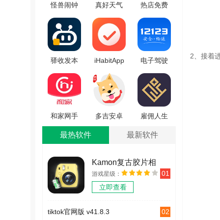
怪兽闹钟
真好天气
热店免费
官方最新
安卓免费
原版
版
版 V2.1.2
V2.2.0
v4.1031.32
2、接着
驿收发本
iHabitApp
电子驾驶
原版
软件无广
证手机版
V1.1.69
告版
V2.7.4
V0.9.2
和家网手
多吉安卓
雇佣人生
机最新版
官方版
手机免费
最热软件
最新软件
v1.4.7
V1.0.7
版 v1.0.1
Kamon复古胶片相
01
游戏星级：
机 v2.2.2
立即查看
02
tiktok官网版 v41.8.3