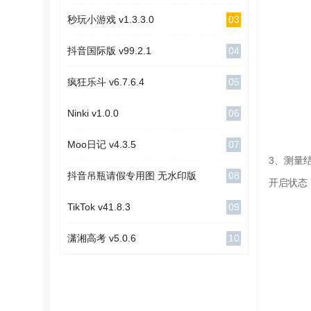
03
秒玩小游戏 v1.3.3.0
04
抖音国际版 v99.2.1
05
疯狂乐斗 v6.7.6.4
06
Ninki v1.0.0
07
Moo日记 v4.3.5
3、测量
08
抖音吊瓶请假专用图 无水印版
开启状态
09
TikTok v41.8.3
10
潇湘高考 v5.0.6