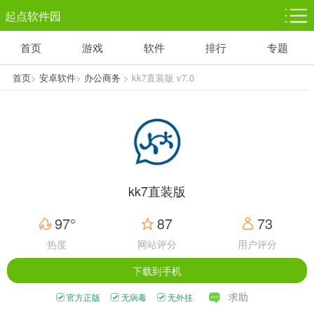
起点软件园
首页
游戏
软件
排行
专题
塔防游戏
休闲益智
体育竞技
1千+款游戏
1万+款游戏
5百+款游戏
首页
>
安卓软件
>
办公商务
> kk7直装版 v7.0
角色扮演
赛车竞速
动作射击
3千+款游戏
3百+款游戏
3百+款游戏
kk7直装版
97°
87
73
热度
网站评分
用户评分
下载到手机
求助
官方正版
无病毒
无外挂