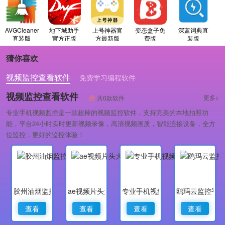
AVGCleaner
地下城助手
上号神器官
变态盒子免
深蓝词典直
直装版
官方正版
方最新版
费版
装版
猜你喜欢
视频监控查看软件
免费学习编程软件
专业做婚礼策划的软件
视频监控查看软件
更多>
共0款软件
专业手机视频监控是一款超棒的视频监控软件，支持完美的本地拍照功
能，平台24小时实时更新视频录像，高清视频画质，智能连接设备，全方
位监控，更好的监控体验！
胶州油烟监控
ae视频片头大师
专业手机视频监控
鸥玛云监控平
查看
查看
查看
查看