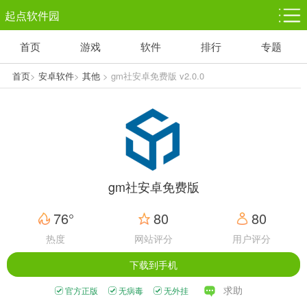
起点软件园
首页
游戏
软件
排行
专题
塔防游戏
休闲益智
体育竞技
1千+款游戏
1万+款游戏
5百+款游戏
首页
>
安卓软件
>
其他
> gm社安卓免费版 v2.0.0
角色扮演
赛车竞速
动作射击
3千+款游戏
3百+款游戏
3百+款游戏
gm社安卓免费版
76°
80
80
热度
网站评分
用户评分
下载到手机
求助
官方正版
无病毒
无外挂