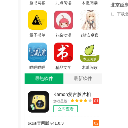
趣书网客
九点阅读
木瓜阅读
北京延
户端手机
安卓官方
正版
1、下载
正版 V1.2
版 v4.5.0
V1.2.10
量子书单
花朵动漫
s站安卓官
安卓免费
手机正版
方版 V1.0-
版 v1.0.0
V1.4
beta15
哔哩哔哩
精品文学
木瓜阅读
小说安卓
通用版
最新免费
最热软件
最新软件
官方版
v0.0.1
版 V1.2.10
v3.2.2
Kamon复古胶片相
01
游戏星级：
机 v2.2.2
立即查看
02
tiktok官网版 v41.8.3