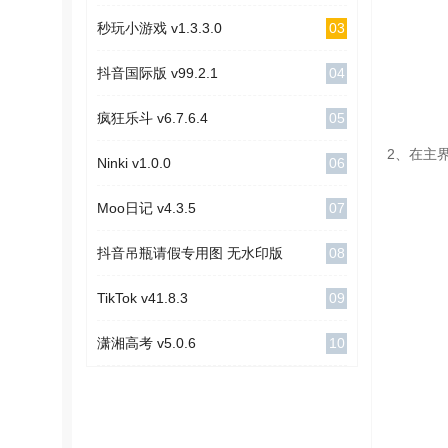
03
秒玩小游戏 v1.3.3.0
04
抖音国际版 v99.2.1
05
疯狂乐斗 v6.7.6.4
2、在主
06
Ninki v1.0.0
07
Moo日记 v4.3.5
08
抖音吊瓶请假专用图 无水印版
09
TikTok v41.8.3
10
潇湘高考 v5.0.6