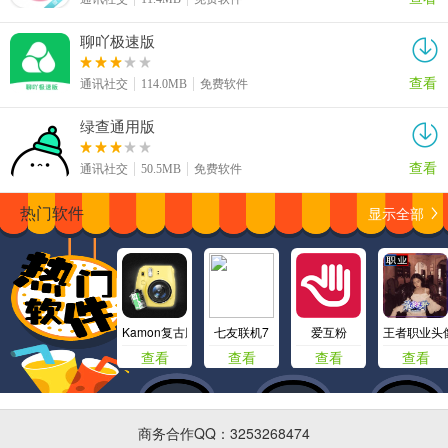
聊吖极速版
查看
通讯社交
114.0MB
免费软件
绿查通用版
查看
通讯社交
50.5MB
免费软件
显示全部
热门软件
Kamon复古胶片相机
七友联机7
爱互粉
王者职业头
查看
查看
查看
查看
商务合作QQ：3253268474