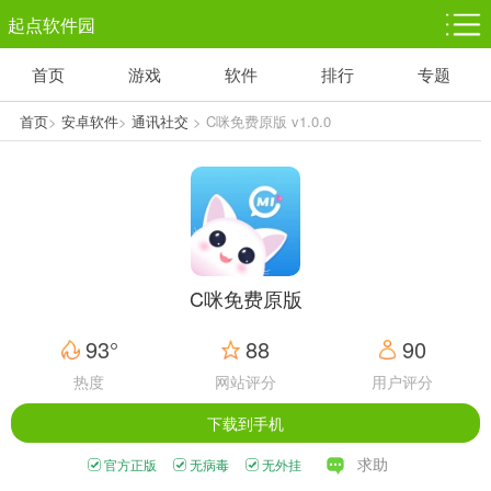
起点软件园
首页
游戏
软件
排行
专题
塔防游戏
休闲益智
体育竞技
1千+款游戏
1万+款游戏
5百+款游戏
首页
>
安卓软件
>
通讯社交
> C咪免费原版 v1.0.0
角色扮演
赛车竞速
动作射击
3千+款游戏
3百+款游戏
3百+款游戏
C咪免费原版
93°
88
90
热度
网站评分
用户评分
下载到手机
求助
官方正版
无病毒
无外挂