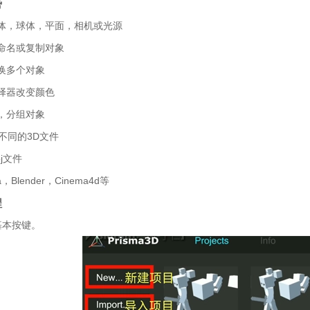
势
体，球体，平面，相机或光源
命名或复制对象
换多个对象
择器改变颜色
，分组对象
不同的3D文件
bj文件
，Blender，Cinema4d等
程
基本按键。