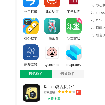
5、标志
今目标最
北京综评
工学堂官
6、min
新免费版
学生端手
方正版
7、fna
V8.8.3
机版 V1.0
V1.0.7
8、自由
9、创意
都都数学
口腔图谱
乐童智校
原版
安卓免费
教师版
V6.19.4
版 V4.5
V1.1.8
菱菱享通
Quesmed
shapr3d软
用版
学习手机
件手机正
最热软件
最新软件
V1.1.10
版 V1.6.1
版 v8.3.23
Kamon复古胶片相
01
游戏星级：
机 v2.2.2
立即查看