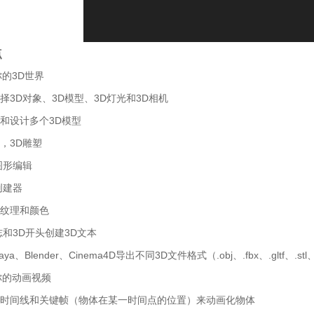
点
你的3D世界
择3D对象、3D模型、3D灯光和3D相机
组和设计多个3D模型
，3D雕塑
图形编辑
创建器
维纹理和颜色
志和3D开头创建3D文本
ya、Blender、Cinema4D导出不同3D文件格式（.obj、.fbx、.gltf、.stl
你的动画视频
用时间线和关键帧（物体在某一时间点的位置）来动画化物体