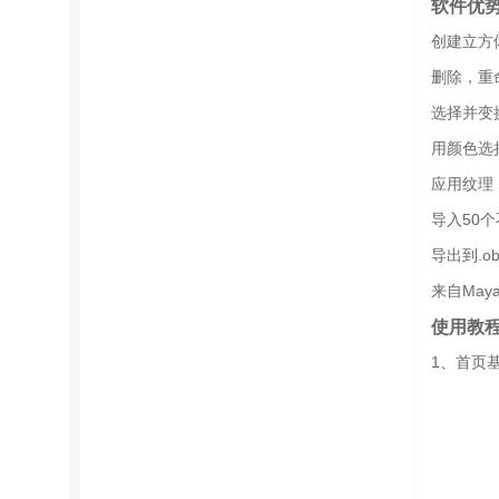
软件优
创建立方
删除，重
选择并变
用颜色选
应用纹理
导入50个
导出到.o
来自Maya
使用教
1、首页