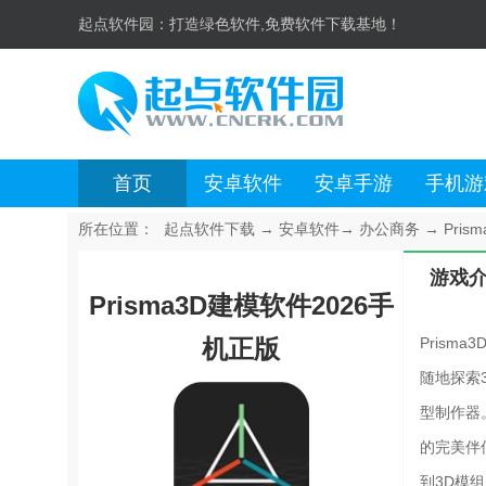
起点软件园：
打造绿色软件,免费软件下载基地！
首页
安卓软件
安卓手游
手机游
所在位置：
起点软件下载
→
安卓软件
→
办公商务
→
Pris
游戏
Prisma3D建模软件2026手
机正版
Pris
随地探索
型制作器
的完美伴
到3D模