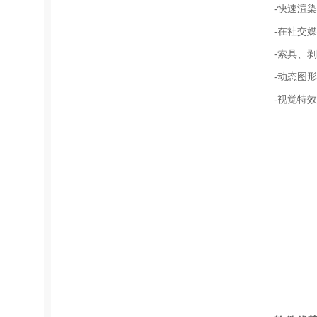
-快速渲
-在社交
-索具、
-动态图形
-视觉特效