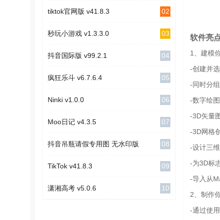
02
tiktok官网版 v41.8.3
03
秒玩小游戏 v1.3.3.0
软件亮
1、建模
04
抖音国际版 v99.2.1
-创建并选
05
疯狂乐斗 v6.7.6.4
-同时分
06
Ninki v1.0.0
-数字绘图
-3D矢量
07
Moo日记 v4.3.5
-3D网格
08
抖音吊瓶请假专用图 无水印版
-设计三
-为3D标
09
TikTok v41.8.3
-导入从Ma
10
潇湘高考 v5.0.6
2、制作
-通过使