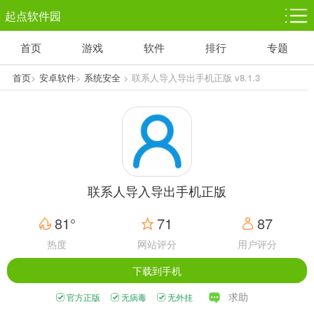
起点软件园
首页
游戏
软件
排行
专题
塔防游戏
休闲益智
体育竞技
1千+款游戏
1万+款游戏
5百+款游戏
首页
>
安卓软件
>
系统安全
> 联系人导入导出手机正版 v8.1.3
角色扮演
赛车竞速
动作射击
3千+款游戏
3百+款游戏
3百+款游戏
联系人导入导出手机正版
81°
71
87
热度
网站评分
用户评分
下载到手机
求助
官方正版
无病毒
无外挂