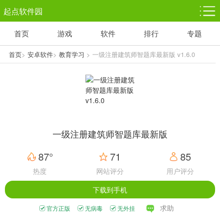
起点软件园
首页
游戏
软件
排行
专题
塔防游戏
休闲益智
体育竞技
1千+款游戏
1万+款游戏
5百+款游戏
首页
>
安卓软件
>
教育学习
> 一级注册建筑师智题库最新版 v1.6.0
角色扮演
赛车竞速
动作射击
3千+款游戏
3百+款游戏
3百+款游戏
一级注册建筑师智题库最新版
87°
71
85
热度
网站评分
用户评分
下载到手机
求助
官方正版
无病毒
无外挂