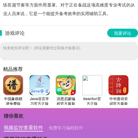
练答题节奏等方面作用显著。对于正在备战这项高难度专业考试的从
业人员来说，它是一个能提升备考效率的实用辅助工具。
游戏评论
我要评论
快来抢先评论吧！ (评论需要经过审核才能显示)
精品推荐
中国象棋棋
Java语言学
洪恩启蒙编
beanfun官
中华唐诗宋
谱免费版
习官方正版
程官方最新
方正版
词官方最新
版
版
猜你喜欢
视频监控查看软件
免费学习编程软件
专业做婚礼策划的软件