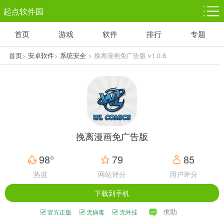
起点软件园
首页
游戏
软件
排行
专题
塔防游戏
休闲益智
体育竞技
1千+款游戏
1万+款游戏
5百+款游戏
首页
>
安卓软件
>
系统安全
> 挽离漫画免广告版 v1.0.8
角色扮演
赛车竞速
动作射击
3千+款游戏
3百+款游戏
3百+款游戏
挽离漫画免广告版
98°
79
85
热度
网站评分
用户评分
下载到手机
求助
官方正版
无病毒
无外挂