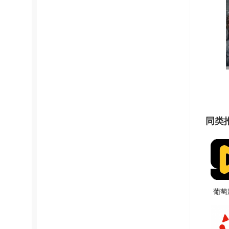
同类
葡萄
卓版 V