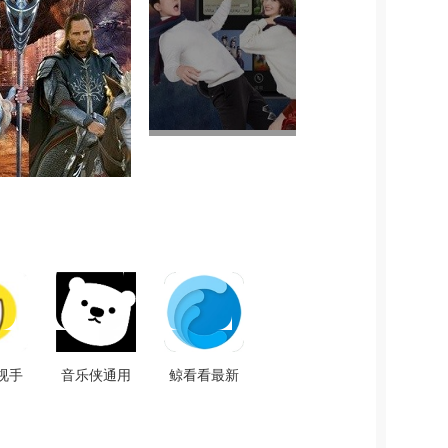
视手
音乐侠通用
鲸看看最新
版
版 V3.0.0
版 V1.9.31
.2