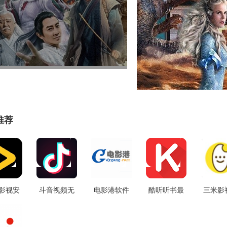
推荐
影视安
斗音视频无
电影港软件
酷听听书最
三米影
2.5.4
广告版
安卓免费版
新免费版
机正
V21.6.0
v4.1.6
V4.11.0
V1.0