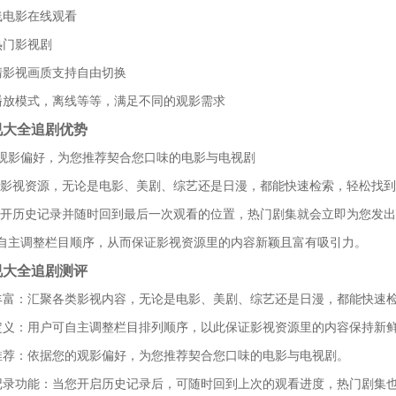
线电影在线观看
热门影视剧
清影视画质支持自由切换
播放模式，离线等等，满足不同的观影需求
视大全追剧优势
观影偏好，为您推荐契合您口味的电影与电视剧
类影视资源，无论是电影、美剧、综艺还是日漫，都能快速检索，轻松找
打开历史记录并随时回到最后一次观看的位置，热门剧集就会立即为您发
自主调整栏目顺序，从而保证影视资源里的内容新颖且富有吸引力。
视大全追剧测评
丰富：汇聚各类影视内容，无论是电影、美剧、综艺还是日漫，都能快速
定义：用户可自主调整栏目排列顺序，以此保证影视资源里的内容保持新
推荐：依据您的观影偏好，为您推荐契合您口味的电影与电视剧。
记录功能：当您开启历史记录后，可随时回到上次的观看进度，热门剧集