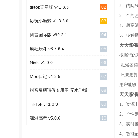
2、的院
02
tiktok官网版 v41.8.3
3、全的
03
秒玩小游戏 v1.3.3.0
4、超高
04
抖音国际版 v99.2.1
5、多种
天天影
05
疯狂乐斗 v6.7.6.4
根据您的
06
Ninki v1.0.0
·汇聚各
·只要您
07
Moo日记 v4.3.5
用户能够
08
抖音吊瓶请假专用图 无水印版
天天影
09
1、资源
TikTok v41.8.3
2、个性
10
潇湘高考 v5.0.6
3、实时
4、智能