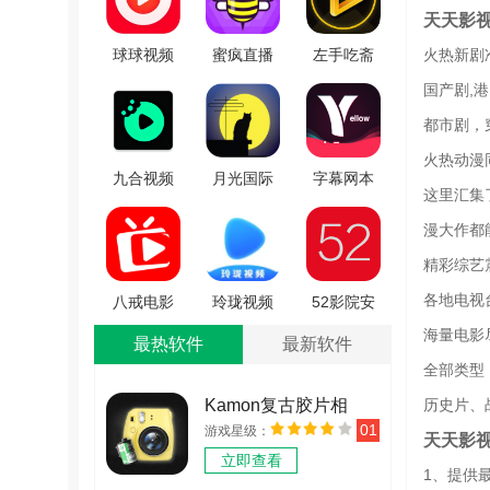
天天影
火热新剧
球球视频
蜜疯直播
左手吃斋
安卓官方
官方最新
手机最新
国产剧,
版 V2.2.1
版 V3.9.2
版 V1.5.0
都市剧，
火热动漫
九合视频
月光国际
字幕网本
这里汇集
本正版
手机正版
应用官方
漫大作都
V4.3.0
V3.3.4
最新版
V1.4.2
精彩综艺
各地电视
八戒电影
玲珑视频
52影院安
网原版
官方最新
卓免费版
海量电影
最热软件
最新软件
V1.0
版
V2.6
全部类型
V1.0.4.2
历史片、
Kamon复古胶片相
01
游戏星级：
机 v2.2.2
天天影
立即查看
1、提供