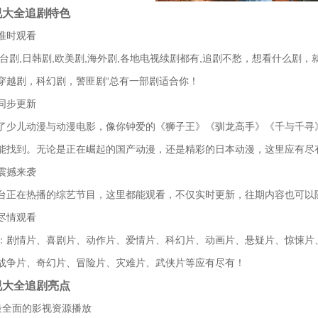
视大全追剧特色
准时观看
港台剧,日韩剧,欧美剧,海外剧,各地电视续剧都有,追剧不愁，想看什么剧
穿越剧，科幻剧，警匪剧“总有一部剧适合你！
同步更新
了少儿动漫与动漫电影，像你钟爱的《狮子王》《驯龙高手》《千与千寻
能找到。无论是正在崛起的国产动漫，还是精彩的日本动漫，这里应有尽
震撼来袭
台正在热播的综艺节目，这里都能观看，不仅实时更新，往期内容也可以
尽情观看
：剧情片、喜剧片、动作片、爱情片、科幻片、动画片、悬疑片、惊悚片
战争片、奇幻片、冒险片、灾难片、武侠片等应有尽有！
视大全追剧亮点
最全面的影视资源播放