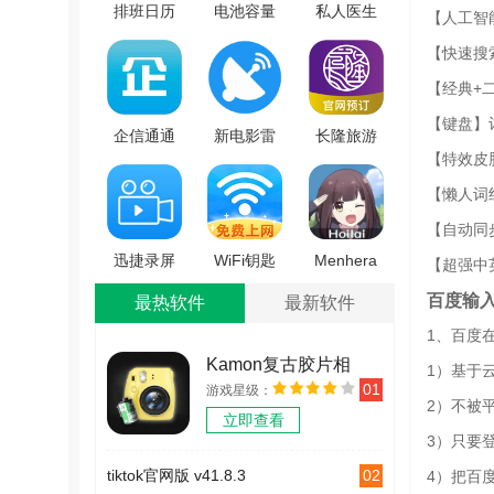
排班日历
电池容量
私人医生
【人工智
最新版
检测管理
男士官方
【快速搜
V2.0.80
无广告版
版
【经典+
v5.0.7
V2.25.0317.1
【键盘】
企信通通
新电影雷
长隆旅游
【特效皮
用版
达最新版
官方最新
V2.0.5
V0.12
版 V7.8.7
【懒人词
【自动同
迅捷录屏
WiFi钥匙
Menhera
【超强中
大师安卓
万能神器
酱降临我
百度输入
最热软件
最新软件
免费版
手机最新
身边原版
1、百度
V6.8.0.0
版 V1.2.3
V1.0.0
Kamon复古胶片相
1）基于
01
游戏星级：
机 v2.2.2
2）不被平
立即查看
3）只要
02
tiktok官网版 v41.8.3
4）把百