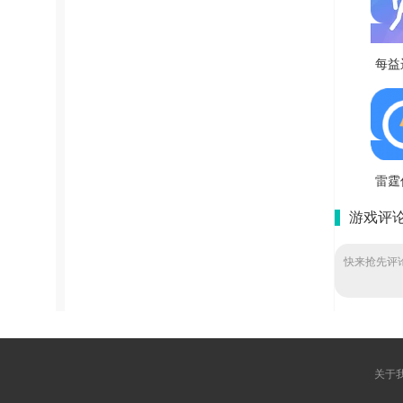
每益
新
V3
雷霆
师安
游戏评
版 v
快来抢先评论
关于