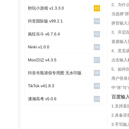
2、为什
03
秒玩小游戏 v1.3.3.0
当选择“
04
抖音国际版 v99.2.1
拼音输入
3、开启
05
疯狂乐斗 v6.7.6.4
直接输入
06
Ninki v1.0.0
4、意见
07
Moo日记 v4.3.5
点击输入
5、如何
08
抖音吊瓶请假专用图 无水印版
用户登录
09
TikTok v41.8.3
中“张”与
百度输入
10
潇湘高考 v5.0.6
1.支持
2.具备
3.手写