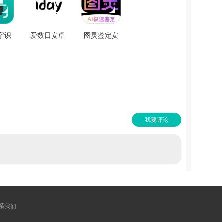
字识
爱数日安卓
图灵鉴定安
免费
版 v2.0
卓版
.9.5
V2.1.46
我要评论
系我们