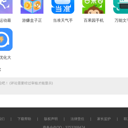
运动最
游赚盒子正
当准天气手
百果园手机
万能文
免费版
版 V3.32.02
机版 V9.9.0
版 V4.2.6.0
别最新
.5.0
版 V2.4
优化大
卓免费
论
1.0.0
吧！ (评论需要经过审核才能显示)
我们
|
下载帮助
|
版权声明
|
法律责任
|
家长监护
|
联
商务合作QQ：3253268474