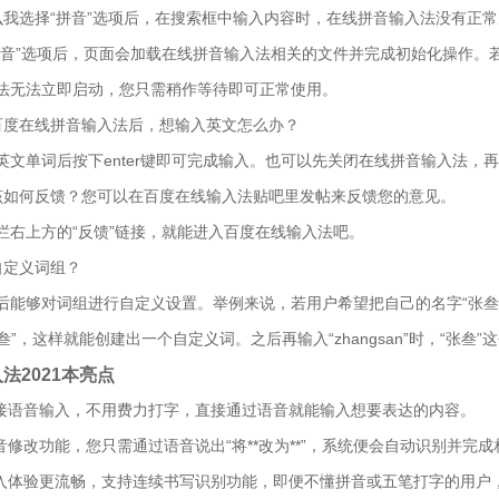
么我选择“拼音”选项后，在搜索框中输入内容时，在线拼音输入法没有正
拼音”选项后，页面会加载在线拼音输入法相关的文件并完成初始化操作。
法无法立即启动，您只需稍作等待即可正常使用。
百度在线拼音输入法后，想输入英文怎么办？
英文单词后按下enter键即可完成输入。也可以先关闭在线拼音输入法，
该如何反馈？您可以在百度在线输入法贴吧里发帖来反馈您的意见。
栏右上方的“反馈”链接，就能进入百度在线输入法吧。
自定义词组？
后能够对词组进行自定义设置。举例来说，若用户希望把自己的名字“张叁”设为
“叁”，这样就能创建出一个自定义词。之后再输入“zhangsan”时，“张
法2021本亮点
直接语音输入，不用费力打字，直接通过语音就能输入想要表达的内容。
语音修改功能，您只需通过语音说出“将**改为**”，系统便会自动识别并完
输入体验更流畅，支持连续书写识别功能，即便不懂拼音或五笔打字的用户