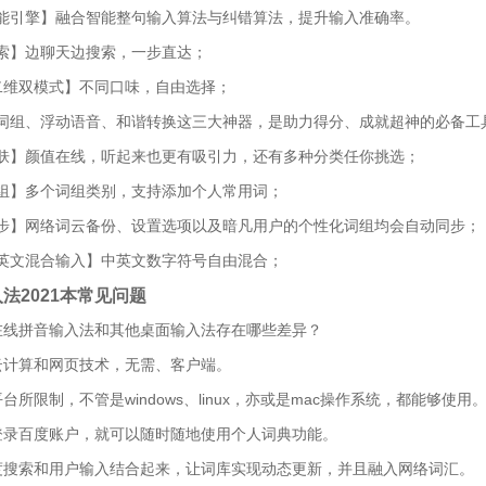
能引擎】融合智能整句输入算法与纠错算法，提升输入准确率。
索】边聊天边搜索，一步直达；
二维双模式】不同口味，自由选择；
词组、浮动语音、和谐转换这三大神器，是助力得分、成就超神的必备工
肤】颜值在线，听起来也更有吸引力，还有多种分类任你挑选；
组】多个词组类别，支持添加个人常用词；
步】网络词云备份、设置选项以及暗凡用户的个性化词组均会自动同步；
英文混合输入】中英文数字符号自由混合；
法2021本常见问题
在线拼音输入法和其他桌面输入法存在哪些差异？
云计算和网页技术，无需、客户端。
台所限制，不管是windows、linux，亦或是mac操作系统，都能够使用
登录百度账户，就可以随时随地使用个人词典功能。
度搜索和用户输入结合起来，让词库实现动态更新，并且融入网络词汇。