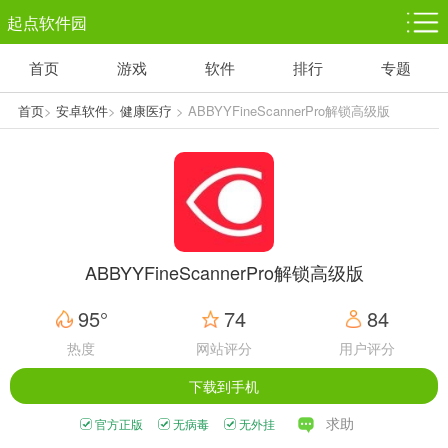
起点软件园
首页
游戏
软件
排行
专题
塔防游戏
休闲益智
体育竞技
1千+款游戏
1万+款游戏
5百+款游戏
首页
>
安卓软件
>
健康医疗
> ABBYYFineScannerPro解锁高级版
V2.0.9
角色扮演
赛车竞速
动作射击
3千+款游戏
3百+款游戏
3百+款游戏
ABBYYFineScannerPro解锁高级版
95°
74
84
热度
网站评分
用户评分
下载到手机
求助
官方正版
无病毒
无外挂