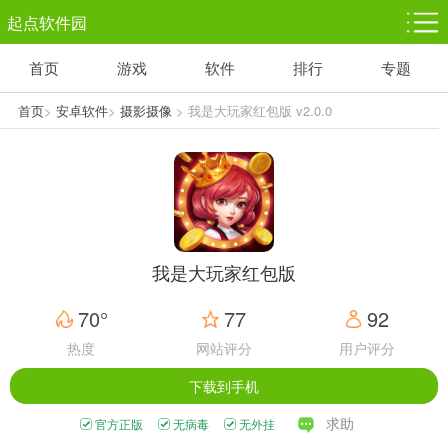
起点软件园
首页
游戏
软件
排行
专题
塔防游戏
休闲益智
体育竞技
1千+款游戏
1万+款游戏
5百+款游戏
首页
>
安卓软件
>
摄影摄像
> 我是大玩家红包版 v2.0.0
角色扮演
赛车竞速
动作射击
3千+款游戏
3百+款游戏
3百+款游戏
我是大玩家红包版
70°
77
92
热度
网站评分
用户评分
下载到手机
求助
官方正版
无病毒
无外挂