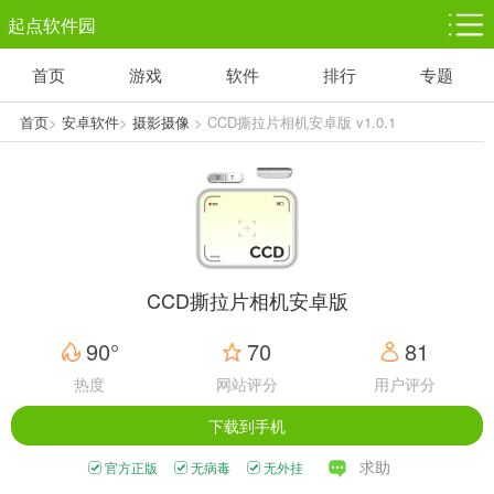
起点软件园
首页
游戏
软件
排行
专题
塔防游戏
休闲益智
体育竞技
1千+款游戏
1万+款游戏
5百+款游戏
首页
>
安卓软件
>
摄影摄像
> CCD撕拉片相机安卓版 v1.0.1
角色扮演
赛车竞速
动作射击
3千+款游戏
3百+款游戏
3百+款游戏
CCD撕拉片相机安卓版
90°
70
81
热度
网站评分
用户评分
下载到手机
求助
官方正版
无病毒
无外挂