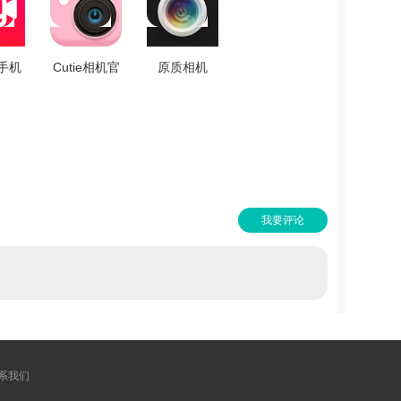
t手机
Cutie相机官
原质相机
3.6
方最新版
Cameraw软
V1.6.0
件无广告版
V15.1.20
我要评论
系我们