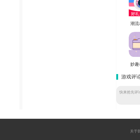
潮流
用版 V
妙趣
新版 
游戏评
快来抢先评论
关于