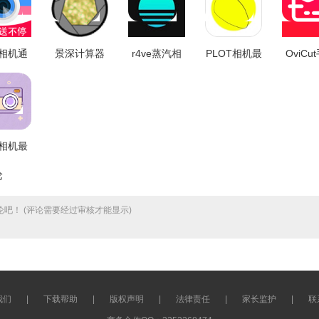
相机通
景深计算器
r4ve蒸汽相
PLOT相机最
OviCu
3.0.3
原版 v4.2.0
机无广告版
新免费版
正版 v2.
v3.2.3
V3.6.5
相机最
v3.0.3
论
吧！ (评论需要经过审核才能显示)
我们
|
下载帮助
|
版权声明
|
法律责任
|
家长监护
|
联