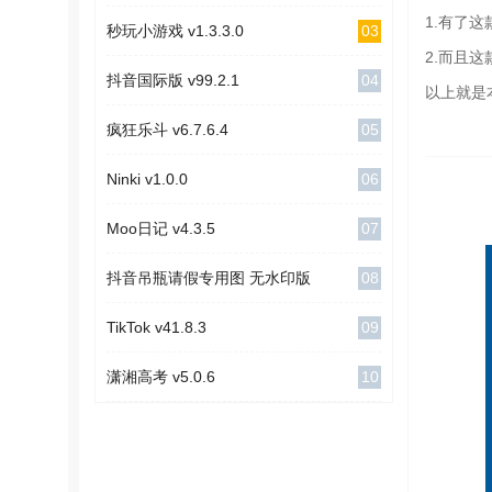
1.有了
03
秒玩小游戏 v1.3.3.0
2.而且
04
抖音国际版 v99.2.1
以上就是
05
疯狂乐斗 v6.7.6.4
06
Ninki v1.0.0
07
Moo日记 v4.3.5
08
抖音吊瓶请假专用图 无水印版
09
TikTok v41.8.3
10
潇湘高考 v5.0.6