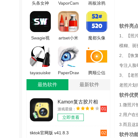
头条女神
VaporCam
画板涂鸦
直装版
蒸汽波相
安卓免费
V2.1
机无广告
版 v2.28
软件亮
版 V2.2.8
1、【照
Swagie视
artset小米
魔都头像
模糊、斑
频编辑最
版 v1.6
生成器手
新免费版
机最新版
2、【恢
V1.3
V1.0.0
专注人脸
tayasuisketchespro
PaperDraw
腾顺公估
3、【老
官方正版
手机版
相机手机
最热软件
最新软件
老照片划
V2.8.8
V2.3.6
版 V1.0.4
软件优
Kamon复古胶片相
1.微照
01
游戏星级：
机 v2.2.2
2.用户
立即查看
3.而且
02
tiktok官网版 v41.8.3
软件功