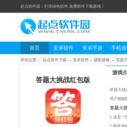
起点软件园：
打造绿色软件,免费软件下载基地！
首页
安卓软件
安卓手游
手机游
所在位置：
起点软件下载
→
安卓软件
→
摄影摄像
→
答题大
游戏
答题大挑战红包版
答题大挑
用户都能
答题大
1.这是
2.唯有