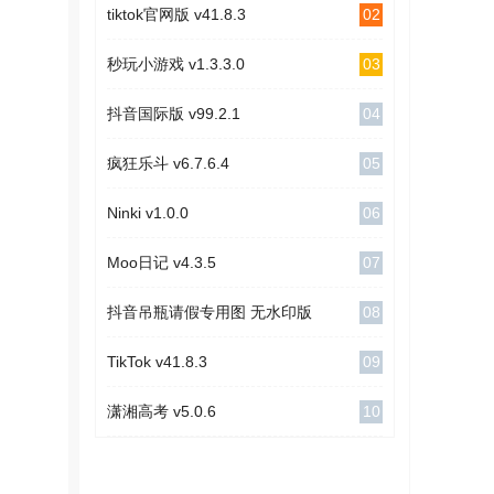
02
tiktok官网版 v41.8.3
03
秒玩小游戏 v1.3.3.0
04
抖音国际版 v99.2.1
05
疯狂乐斗 v6.7.6.4
06
Ninki v1.0.0
07
Moo日记 v4.3.5
08
抖音吊瓶请假专用图 无水印版
09
TikTok v41.8.3
10
潇湘高考 v5.0.6