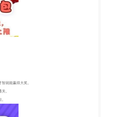
才智就能赢得大奖。
通关。
歇。