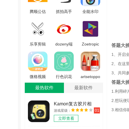
腾顺公估
抓拍高手
全能水印
相机手机
通用版
相机免费
版 V1.0.4
V2.5.8.0
原版
V2.1.1
乐享剪辑
dozeny端
Zoetropic
答题大
安卓版
免费版
通用版
1、开启
v00.74.00.12
v2.2.5
2、在这
3、共同
微格视频
行色识花
artsetoppo
答题大
美颜软件
手机最新
版 v1.6
最热软件
最新软件
1.利用
免费原版
版 v2.1.18
V3.1.0
2.想玩
Kamon复古胶片相
3.相信
01
游戏星级：
机 v2.2.2
立即查看