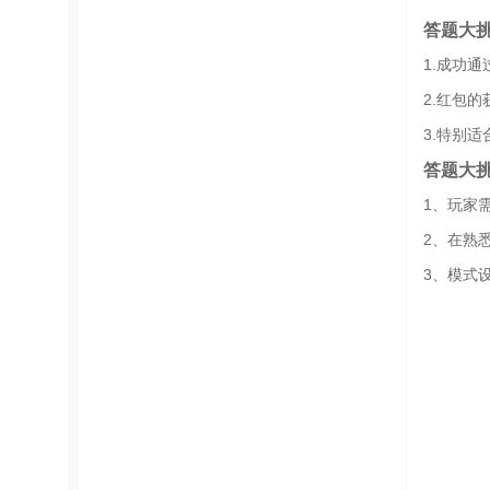
答题大
1.成功
2.红包
3.特别
答题大
1、玩家
2、在熟
3、模式