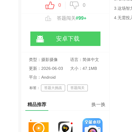
0
0
3.这场
4.无需
答题闯关
#99+
安卓下载
类型：摄影摄像
语言：简体中文
更新：2026-06-03
大小：47.1MB
20:52:31
平台：Android
标签：
答题大挑战
答题闯关
答题赚钱
领红包
网赚
精品推荐
换一换