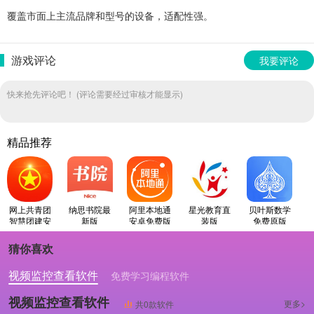
覆盖市面上主流品牌和型号的设备，适配性强。
游戏评论
我要评论
快来抢先评论吧！ (评论需要经过审核才能显示)
精品推荐
网上共青团
纳思书院最
阿里本地通
星光教育直
贝叶斯数学
智慧团建安
新版
安卓免费版
装版
免费原版
卓版
猜你喜欢
视频监控查看软件
免费学习编程软件
专业做婚礼策划的软件
视频监控查看软件
更多>
共0款软件