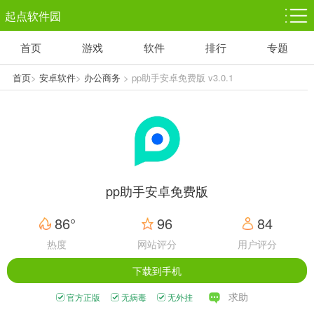
起点软件园
首页
游戏
软件
排行
专题
塔防游戏
休闲益智
体育竞技
1千+款游戏
1万+款游戏
5百+款游戏
首页
>
安卓软件
>
办公商务
> pp助手安卓免费版 v3.0.1
角色扮演
赛车竞速
动作射击
3千+款游戏
3百+款游戏
3百+款游戏
pp助手安卓免费版
86°
96
84
热度
网站评分
用户评分
下载到手机
求助
官方正版
无病毒
无外挂