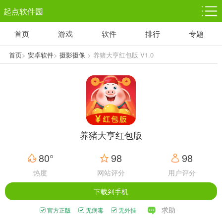
起点软件园
首页
游戏
软件
排行
专题
塔防游戏
休闲益智
体育竞技
1千+款游戏
1万+款游戏
5百+款游戏
首页
>
安卓软件
>
摄影摄像
> 养猪大亨红包版 V1.0
角色扮演
赛车竞速
动作射击
3千+款游戏
3百+款游戏
3百+款游戏
养猪大亨红包版
80°
98
98
热度
网站评分
用户评分
下载到手机
求助
官方正版
无病毒
无外挂