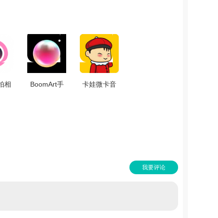
拍相
BoomArt手
卡娃微卡音
官方
机正版 v1.1
乐相册手机
.4.6
版 V1.1.4
我要评论