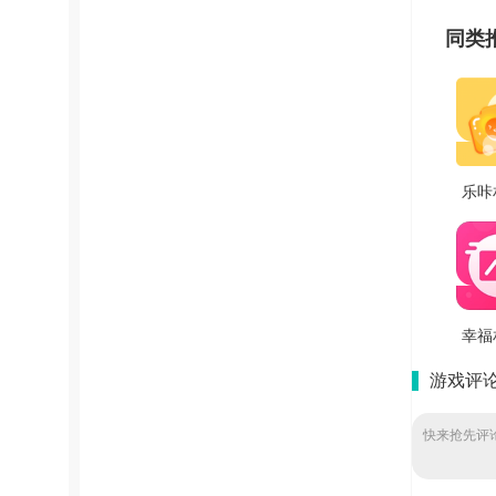
同类
乐咔
版 
幸福
作安
游戏评
版 V
快来抢先评论