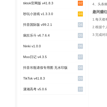
02
tiktok官网版 v41.8.3
4、头条
趣闲赚
03
秒玩小游戏 v1.3.3.0
1.每天
04
抖音国际版 v99.2.1
2.根据
3.完成
05
疯狂乐斗 v6.7.6.4
06
Ninki v1.0.0
07
Moo日记 v4.3.5
08
抖音吊瓶请假专用图 无水印版
09
TikTok v41.8.3
10
潇湘高考 v5.0.6