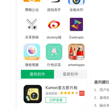
腾顺公估
抓拍高手
全能水印
相机手机
通用版
相机免费
版 V1.0.4
V2.5.8.0
原版
V2.1.1
乐享剪辑
dozeny端
Zoetropic
安卓版
免费版
通用版
v00.74.00.12
v2.2.5
微格视频
行色识花
artsetoppo
美颜软件
手机最新
版 v1.6
最热软件
最新软件
免费原版
版 v2.1.18
趣闲赚
V3.1.0
Kamon复古胶片相
1、用户
01
游戏星级：
机 v2.2.2
2、邀请
立即查看
3、融合