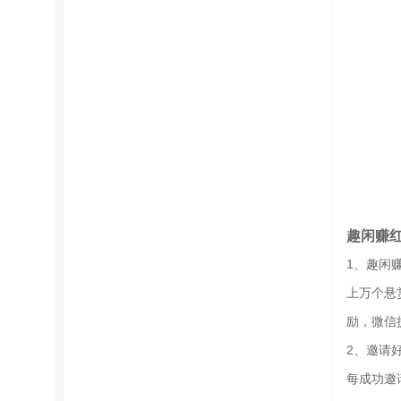
趣闲赚
1、趣闲
上万个悬
励，微信
2、邀请
每成功邀