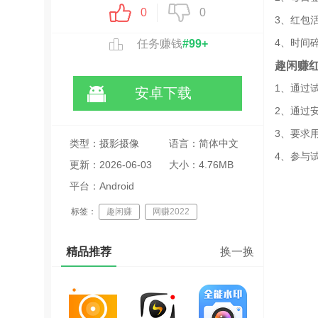
0
0
3、红包
4、时间
任务赚钱
#99+
趣闲赚
1、通过
安卓下载
2、通过
3、要求
类型：摄影摄像
语言：简体中文
4、参与
更新：2026-06-03
大小：4.76MB
16:43:15
平台：Android
标签：
趣闲赚
网赚2022
任务赚钱
悬赏平台
赚钱app
精品推荐
换一换
手机兼职