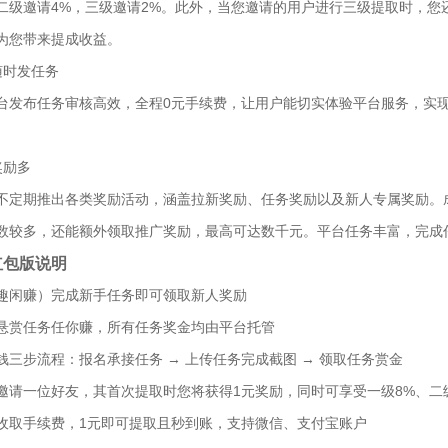
二级邀请4%，三级邀请2%。此外，当您邀请的用户进行三级提取时，您还能
为您带来提成收益。
随时发任务
台发布任务审核高效，全程0元手续费，让用户能切实体验平台服务，实
奖励多
不定期推出各类奖励活动，涵盖拉新奖励、任务奖励以及新人专属奖励。成
数较多，还能额外领取推广奖励，最高可达数千元。平台任务丰富，完成
红包版说明
趣闲赚）完成新手任务即可领取新人奖励
悬赏任务任你赚，所有任务奖金均由平台托管
钱三步流程：报名承接任务 → 上传任务完成截图 → 领取任务赏金
邀请一位好友，其首次提取时您将获得1元奖励，同时可享受一级8%、二
收取手续费，1元即可提取且秒到账，支持微信、支付宝账户