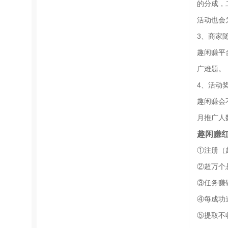
的分成，
活动也会
3、商家
趣闲赚平
广难题。
4、活动
趣闲赚会
月推广人
趣闲赚
①注册（
②超万个
③任务赚
④每成功
⑤提取不