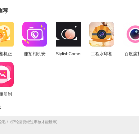
推荐
相机正
趣拍相机安
StylishCamera
工程水印相
百度魔
V1.20
卓官方版
软件官方正
机本免费版
机安卓
v1.1
版 V4.2
V5.30
版 V2.1
相册制
卓直装
论
1.3.6
吧！ (评论需要经过审核才能显示)