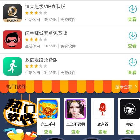
恒大超级VIP直装版
查看
生活休闲
39.3MB
免费软件
闪电赚钱安卓免费版
查看
生活休闲
18.4MB
免费软件
多益走路免费版
查看
生活休闲
34.8MB
免费软件
显示全部
热门软件
疯狂乐斗
皇上不要啊
变声器
毒奶
查看
查看
查看
查看