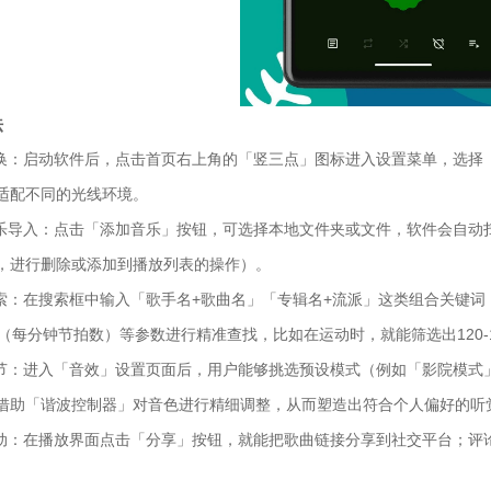
法
切换：启动软件后，点击首页右上角的「竖三点」图标进入设置菜单，选择「外观
适配不同的光线环境。
音乐导入：点击「添加音乐」按钮，可选择本地文件夹或文件，软件会自动扫
，进行删除或添加到播放列表的操作）。
搜索：在搜索框中输入「歌手名+歌曲名」「专辑名+流派」这类组合关键
M（每分钟节拍数）等参数进行精准查找，比如在运动时，就能筛选出120-1
调节：进入「音效」设置页面后，用户能够挑选预设模式（例如「影院模式
借助「谐波控制器」对音色进行精细调整，从而塑造出符合个人偏好的听
互动：在播放界面点击「分享」按钮，就能把歌曲链接分享到社交平台；评