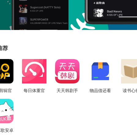
推荐
剪辑官
每日体重官
天天韩剧手
物品借还看
读书心
最新版
方正版 v1.2
机版 V2.8.0
剧软件直装
电影手
1.9
版 V1.0.3
费版 v
K歌安卓