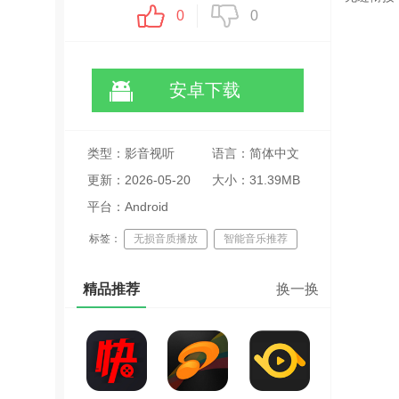
0
0
安卓下载
类型：影音视听
语言：简体中文
更新：2026-05-20
大小：31.39MB
14:53:32
平台：Android
标签：
无损音质播放
智能音乐推荐
跨平台同步
精品推荐
换一换