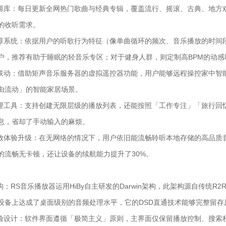
资源库：每日更新全网热门歌曲与经典专辑，覆盖流行、摇滚、古典、地方
的收听需求。
推荐系统：依据用户的听歌行为特征（像单曲循环的频次、音乐播放的时间
户，推荐有助于睡眠的轻音乐专区；对于健身人群，则定制高BPM的动感
备联动：借助矩声音乐服务器的虚拟遥控器功能，用户能够远程操控家中智
由流动」的智能家居场景。
管理工具：支持创建无限层级的播放列表，还能按照「工作专注」「旅行回
息，省却了手动输入的麻烦。
播放体验升级：在无网络的情况下，用户依旧能流畅聆听本地存储的高品质
的流畅无卡顿，还让设备的续航能力提升了30%。
构：RS音乐播放器运用HiBy自主研发的Darwin架构，此架构源自传统R
设备上达成了桌面级别的音频处理水平，它的DSD直通技术能够完整留
体验设计：软件界面遵循「极简主义」原则，主界面仅保留播放控制、搜索