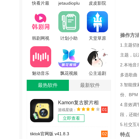
快看片最
jetaudioplus
皮皮影院
新版
正版
官方最新
V1.2.16
V11.0.1
版
V1.0.101.0.10
操作方
韩剧网视
计划小助
天堂草原
1.主题
频播放软
手追剧原
音乐网蒙
件无广告
版 V1.2.0
语版
主题，以
版 V1.0.0
V4.0.4
2.本地
魅动音乐
飘花视频
公主追剧
多选歌曲
原版
客户端最
最新免费
3.智能
最热软件
最新软件
V3.5.8
新版
版
份、BP
V3.41.00
v715215876
Kamon复古胶片相
4.音效
01
游戏星级：
机 v2.2.2
段，还能
立即查看
5.社交
02
tiktok官网版 v41.8.3
特点