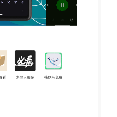
得看
木偶人影院
韩剧鸟免费
机免
安卓免费版
版 V1.0.0
1.1
v1.0.4