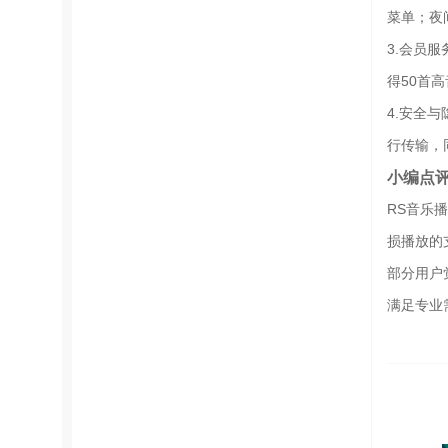
菜单；夜
3.会员
得50首
4.安全
行传输，
小编点
RS音乐
损播放的
部分用户
满足专业