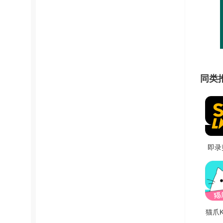
同类
即录
方
v
猫爪