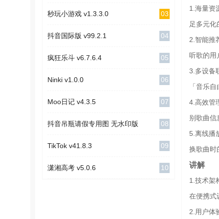
1.海量
03
秒玩小游戏 v1.3.3.0
足多元化
04
抖音国际版 v99.2.1
2.智能
听歌的用
05
疯狂乐斗 v6.7.6.4
3.多设
06
Ninki v1.0.0
「音乐自
07
Moo日记 v4.3.5
4.高效
别歌曲信
08
抖音吊瓶请假专用图 无水印版
5.离线
09
TikTok v41.8.3
换歌曲时
讲解
10
潇湘高考 v5.0.6
1.技术架
在便携式
2.用户