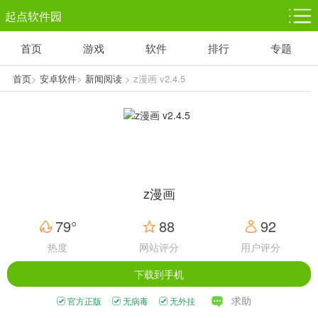
起点软件园
首页
游戏
软件
排行
专题
塔防游戏
休闲益智
体育竞技
1千+款游戏
1万+款游戏
5百+款游戏
首页
>
安卓软件
>
新闻阅读
> z漫画 v2.4.5
角色扮演
赛车竞速
动作射击
3千+款游戏
3百+款游戏
3百+款游戏
z漫画
79°
88
92
热度
网站评分
用户评分
下载到手机
求助
官方正版
无病毒
无外挂