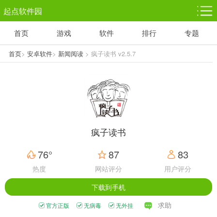
起点软件园
首页
游戏
软件
排行
专题
塔防游戏
休闲益智
体育竞技
1千+款游戏
1万+款游戏
5百+款游戏
首页
>
安卓软件
>
新闻阅读
> 疯子读书 v2.5.7
角色扮演
赛车竞速
动作射击
3千+款游戏
3百+款游戏
3百+款游戏
疯子读书
76°
87
83
热度
网站评分
用户评分
下载到手机
求助
官方正版
无病毒
无外挂