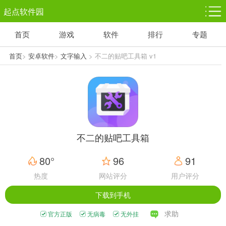
起点软件园
首页
游戏
软件
排行
专题
塔防游戏
休闲益智
体育竞技
1千+款游戏
1万+款游戏
5百+款游戏
首页
>
安卓软件
>
文字输入
> 不二的贴吧工具箱 v1
角色扮演
赛车竞速
动作射击
3千+款游戏
3百+款游戏
3百+款游戏
不二的贴吧工具箱
80°
96
91
热度
网站评分
用户评分
下载到手机
求助
官方正版
无病毒
无外挂