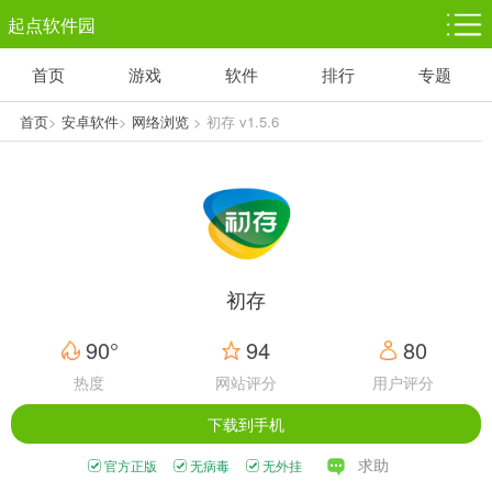
起点软件园
首页
游戏
软件
排行
专题
塔防游戏
休闲益智
体育竞技
1千+款游戏
1万+款游戏
5百+款游戏
首页
>
安卓软件
>
网络浏览
> 初存 v1.5.6
角色扮演
赛车竞速
动作射击
3千+款游戏
3百+款游戏
3百+款游戏
初存
90°
94
80
热度
网站评分
用户评分
下载到手机
求助
官方正版
无病毒
无外挂