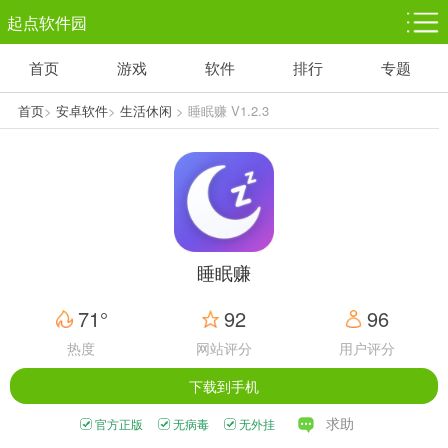
起点软件园
首页
游戏
软件
排行
专题
塔防游戏
休闲益智
体育竞技
1千+款游戏
1万+款游戏
5百+款游戏
首页
>
安卓软件
>
生活休闲
> 睡眠赚 V1.2.3
角色扮演
赛车竞速
动作射击
3千+款游戏
3百+款游戏
3百+款游戏
睡眠赚
71°
92
96
热度
网站评分
用户评分
下载到手机
求助
官方正版
无病毒
无外挂