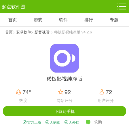
起点软件园
首页
游戏
软件
排行
专题
塔防游戏
休闲益智
体育竞技
1千+款游戏
1万+款游戏
5百+款游戏
首页
>
安卓软件
>
影音视听
> 稀饭影视纯净版 v4.2.6
角色扮演
赛车竞速
动作射击
3千+款游戏
3百+款游戏
3百+款游戏
稀饭影视纯净版
74°
92
72
热度
网站评分
用户评分
下载到手机
求助
官方正版
无病毒
无外挂