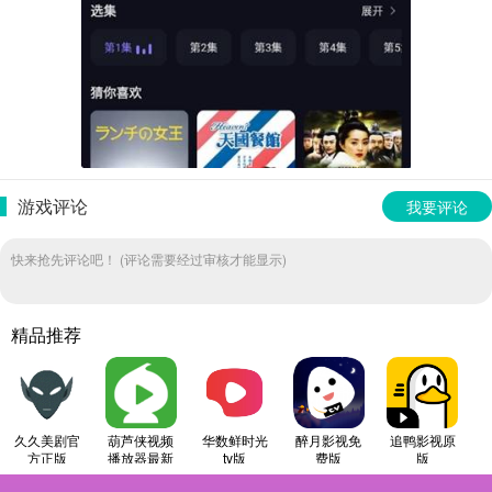
游戏评论
我要评论
快来抢先评论吧！ (评论需要经过审核才能显示)
精品推荐
久久美剧官
葫芦侠视频
华数鲜时光
醉月影视免
追鸭影视原
方正版
播放器最新
tv版
费版
版
免费版