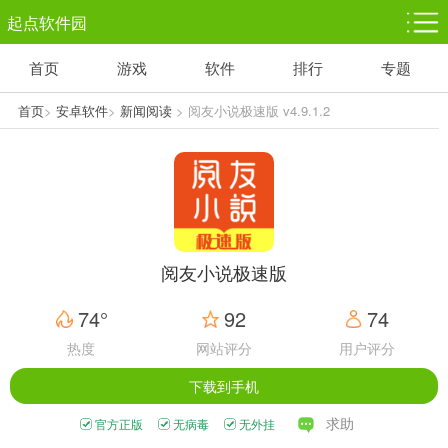
起点软件园
首页
游戏
软件
排行
专题
塔防游戏
休闲益智
体育竞技
1千+款游戏
1万+款游戏
5百+款游戏
首页
>
安卓软件
>
新闻阅读
> 阅友小说极速版 v4.9.1.2
角色扮演
赛车竞速
动作射击
3千+款游戏
3百+款游戏
3百+款游戏
阅友小说极速版
74°
92
74
热度
网站评分
用户评分
下载到手机
求助
官方正版
无病毒
无外挂