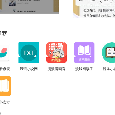
推荐
看点安
风语小说网
漫漫漫画官
漫城阅读手
辣条小
卓版
阅书城原版
方版 v6
机正版 V1.2
用
0.210927
v1.0.8
V1.3.
亭官方
版
论