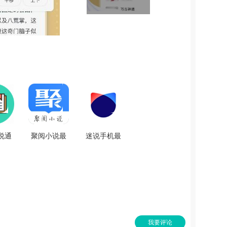
说通
聚阅小说最
迷说手机最
版
新版 V1.1.7
新版 V2.2.4
13
我要评论