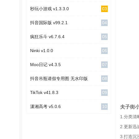
03
秒玩小游戏 v1.3.3.0
04
抖音国际版 v99.2.1
05
疯狂乐斗 v6.7.6.4
06
Ninki v1.0.0
07
Moo日记 v4.3.5
08
抖音吊瓶请假专用图 无水印版
09
TikTok v41.8.3
10
夫子街
潇湘高考 v5.0.6
1.分类
2.更新
3.打造