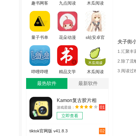
趣书网客
九点阅读
木瓜阅读
户端手机
安卓官方
正版
正版 V1.2
版 v4.5.0
V1.2.10
量子书单
花朵动漫
s站安卓官
夫子街
安卓免费
手机正版
方版 V1.0-
1.汇聚
版 v1.0.0
V1.4
beta15
2.除了
3.阅读
哔哩哔哩
精品文学
木瓜阅读
小说安卓
通用版
最新免费
最热软件
最新软件
官方版
v0.0.1
版 V1.2.10
v3.2.2
Kamon复古胶片相
01
游戏星级：
机 v2.2.2
立即查看
02
tiktok官网版 v41.8.3