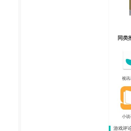
同类
视讯
V2.6.
小说
游戏评