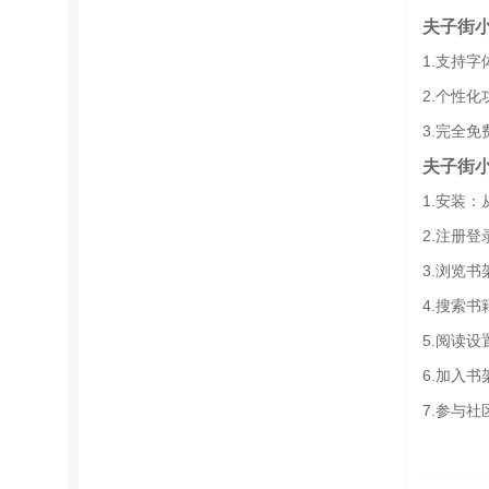
夫子街
1.支持
2.个性
3.完全
夫子街
1.安装
2.注册
3.浏览
4.搜索
5.阅读
6.加入
7.参与