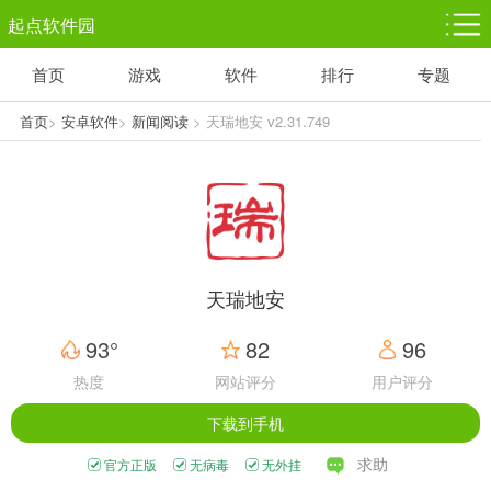
起点软件园
首页
游戏
软件
排行
专题
塔防游戏
休闲益智
体育竞技
1千+款游戏
1万+款游戏
5百+款游戏
首页
>
安卓软件
>
新闻阅读
> 天瑞地安 v2.31.749
角色扮演
赛车竞速
动作射击
3千+款游戏
3百+款游戏
3百+款游戏
天瑞地安
93°
82
96
热度
网站评分
用户评分
下载到手机
求助
官方正版
无病毒
无外挂