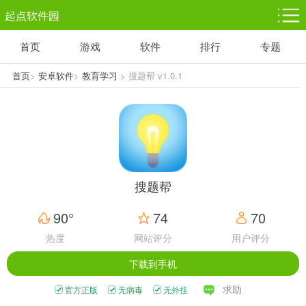
起点软件园
首页
游戏
软件
排行
专题
塔防游戏
休闲益智
体育竞技
1千+款游戏
1万+款游戏
5百+款游戏
首页
>
安卓软件
>
教育学习
> 搜题帮 v1.0.1
角色扮演
赛车竞速
动作射击
3千+款游戏
3百+款游戏
3百+款游戏
搜题帮
90°
74
70
热度
网站评分
用户评分
下载到手机
求助
官方正版
无病毒
无外挂