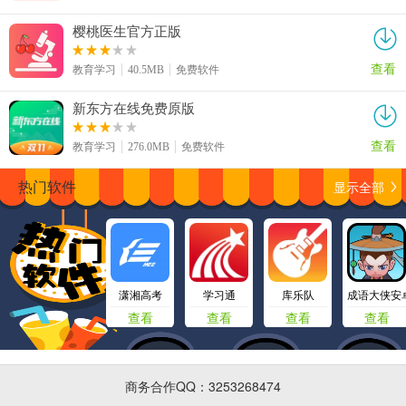
樱桃医生官方正版
查看
教育学习
40.5MB
免费软件
新东方在线免费原版
查看
教育学习
276.0MB
免费软件
显示全部
热门软件
潇湘高考
学习通
库乐队
成语大侠安
查看
查看
查看
查看
商务合作QQ：3253268474