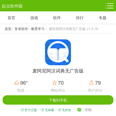
起点软件园
首页
游戏
软件
排行
专题
塔防游戏
休闲益智
体育竞技
1千+款游戏
1万+款游戏
5百+款游戏
首页
>
安卓软件
>
教育学习
> 麦阿尼阿汉词典无广告版 v1.3.19
角色扮演
赛车竞速
动作射击
3千+款游戏
3百+款游戏
3百+款游戏
麦阿尼阿汉词典无广告版
96°
70
79
热度
网站评分
用户评分
下载到手机
求助
官方正版
无病毒
无外挂