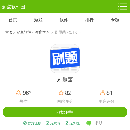
起点软件园
首页
游戏
软件
排行
专题
塔防游戏
休闲益智
体育竞技
1千+款游戏
1万+款游戏
5百+款游戏
首页
>
安卓软件
>
教育学习
> 刷题菌 v3.1.0.4
角色扮演
赛车竞速
动作射击
3千+款游戏
3百+款游戏
3百+款游戏
刷题菌
96°
82
81
热度
网站评分
用户评分
下载到手机
求助
官方正版
无病毒
无外挂