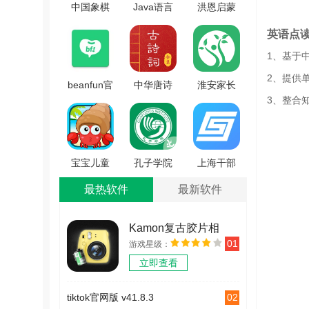
中国象棋
Java语言
洪恩启蒙
棋谱免费
学习官方
编程官方
英语点
版 V59.97
正版
最新版
1、基于
V5.2.3.1
V2.7.5
2、提供
beanfun官
中华唐诗
淮安家长
3、整合
方正版
宋词官方
网官方版
V2.0.21
最新版
V1.0.3
V1.2.6
宝宝儿童
孔子学院
上海干部
海洋王国
手机免费
在线安卓
最热软件
最新软件
安卓版
版 V1.0.4
版 V1.57
V4.9gn
Kamon复古胶片相
01
游戏星级：
机 v2.2.2
立即查看
02
tiktok官网版 v41.8.3