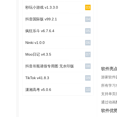
03
秒玩小游戏 v1.3.3.0
04
抖音国际版 v99.2.1
05
疯狂乐斗 v6.7.6.4
06
Ninki v1.0.0
07
Moo日记 v4.3.5
08
抖音吊瓶请假专用图 无水印版
软件亮
游家软件
09
TikTok v41.8.3
所有学习
10
潇湘高考 v5.0.6
支持单页
通过动画
软件优