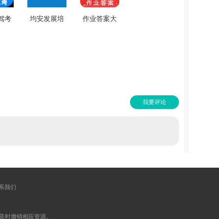
驾考
均安发展培
作业答案大
新免
训平台安卓
全手机版
.3.5
直装版
V1.1.7
V2.0.1
我要评论
系我们
及时撤销相应资源。