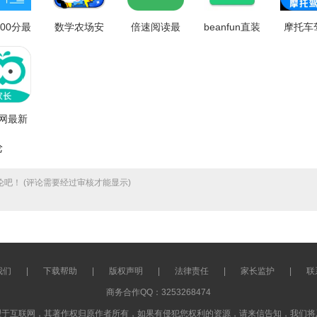
00分最
数学农场安
倍速阅读最
beanfun直装
摩托车
2.7.1
卓官方版
新版
版 V2.0.21
学堂最
V9.46.00.00
V2.38.0
费版 V2
网最新
费版
论
8.2554
吧！ (评论需要经过审核才能显示)
我们
|
下载帮助
|
版权声明
|
法律责任
|
家长监护
|
联
商务合作QQ：3253268474
理于互联网，其著作权归原作者所有，如果有侵犯您权利的资源，请来信告知，我们将