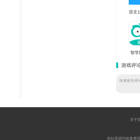
语文1
新版 V
智学
免
游戏评
V1.
快来抢先评论
关于
本站资源均收集整