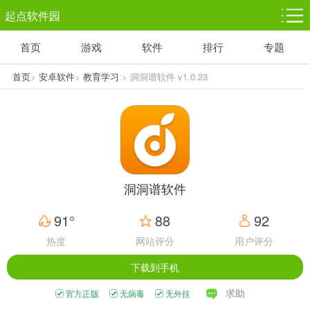
起点软件园
首页
游戏
软件
排行
专题
塔防游戏
休闲益智
体育竞技
1千+款游戏
1万+款游戏
5百+款游戏
首页
>
安卓软件
>
教育学习
> 洞洞谱软件 v1.0.23
角色扮演
赛车竞速
动作射击
3千+款游戏
3百+款游戏
3百+款游戏
洞洞谱软件
91°
88
92
热度
网站评分
用户评分
下载到手机
求助
官方正版
无病毒
无外挂