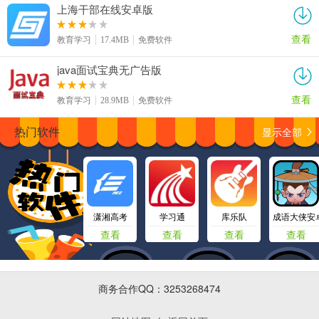
上海干部在线安卓版
查看
教育学习
17.4MB
免费软件
java面试宝典无广告版
查看
教育学习
28.9MB
免费软件
显示全部
热门软件
潇湘高考
学习通
库乐队
成语大侠安
查看
查看
查看
查看
商务合作QQ：3253268474