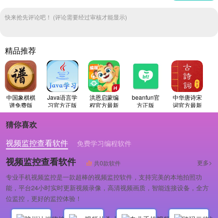
快来抢先评论吧！ (评论需要经过审核才能显示)
精品推荐
中国象棋棋
Java语言学
洪恩启蒙编
beanfun官
中华唐诗宋
谱免费版
习官方正版
程官方最新
方正版
词官方最新
版
版
猜你喜欢
视频监控查看软件
免费学习编程软件
专业做婚礼策划的软件
视频监控查看软件
更多>
共0款软件
专业手机视频监控是一款超棒的视频监控软件，支持完美的本地拍照功
能，平台24小时实时更新视频录像，高清视频画质，智能连接设备，全方
位监控，更好的监控体验！