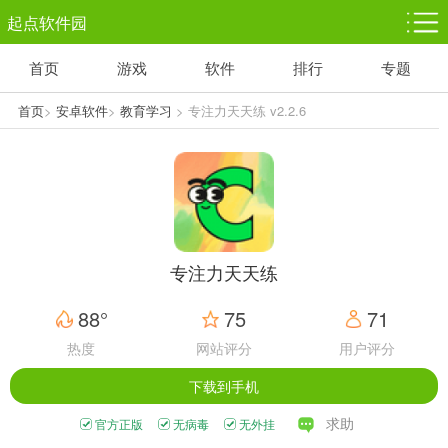
起点软件园
首页
游戏
软件
排行
专题
塔防游戏
休闲益智
体育竞技
1千+款游戏
1万+款游戏
5百+款游戏
首页
>
安卓软件
>
教育学习
> 专注力天天练 v2.2.6
角色扮演
赛车竞速
动作射击
3千+款游戏
3百+款游戏
3百+款游戏
专注力天天练
88°
75
71
热度
网站评分
用户评分
下载到手机
求助
官方正版
无病毒
无外挂