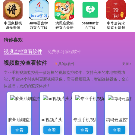
中国象棋棋
Java语言学
洪恩启蒙编
beanfun官
中华唐诗宋
谱免费版
习官方正版
程官方最新
方正版
词官方最新
版
版
猜你喜欢
视频监控查看软件
免费学习编程软件
专业做婚礼策划的软件
视频监控查看软件
更多>
共0款软件
专业手机视频监控是一款超棒的视频监控软件，支持完美的本地拍照功
能，平台24小时实时更新视频录像，高清视频画质，智能连接设备，全方
位监控，更好的监控体验！
胶州油烟监控
ae视频片头大师
专业手机视频监控
鸥玛云监控平
查看
查看
查看
查看