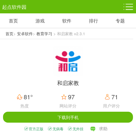
起点软件园
首页
游戏
软件
排行
专题
塔防游戏
休闲益智
体育竞技
1千+款游戏
1万+款游戏
5百+款游戏
首页
>
安卓软件
>
教育学习
> 和启家教 v2.3.1
角色扮演
赛车竞速
动作射击
3千+款游戏
3百+款游戏
3百+款游戏
和启家教
81°
97
71
热度
网站评分
用户评分
下载到手机
求助
官方正版
无病毒
无外挂