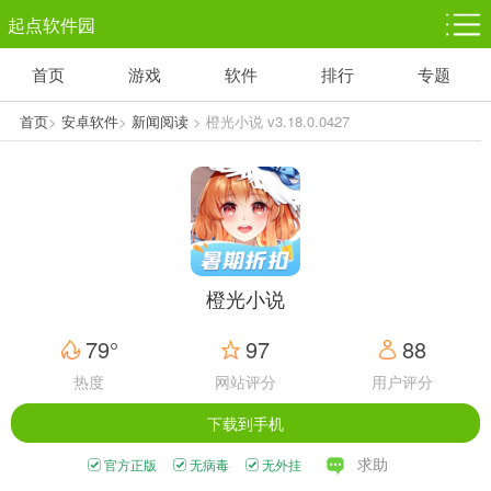
起点软件园
首页
游戏
软件
排行
专题
塔防游戏
休闲益智
体育竞技
1千+款游戏
1万+款游戏
5百+款游戏
首页
>
安卓软件
>
新闻阅读
> 橙光小说 v3.18.0.0427
角色扮演
赛车竞速
动作射击
3千+款游戏
3百+款游戏
3百+款游戏
橙光小说
79°
97
88
热度
网站评分
用户评分
下载到手机
求助
官方正版
无病毒
无外挂