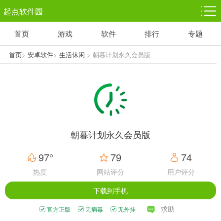
起点软件园
首页
游戏
软件
排行
专题
塔防游戏
休闲益智
体育竞技
1千+款游戏
1万+款游戏
5百+款游戏
首页
>
安卓软件
>
生活休闲
> 朝暮计划永久会员版
角色扮演
赛车竞速
动作射击
3千+款游戏
3百+款游戏
3百+款游戏
朝暮计划永久会员版
97°
79
74
热度
网站评分
用户评分
下载到手机
求助
官方正版
无病毒
无外挂