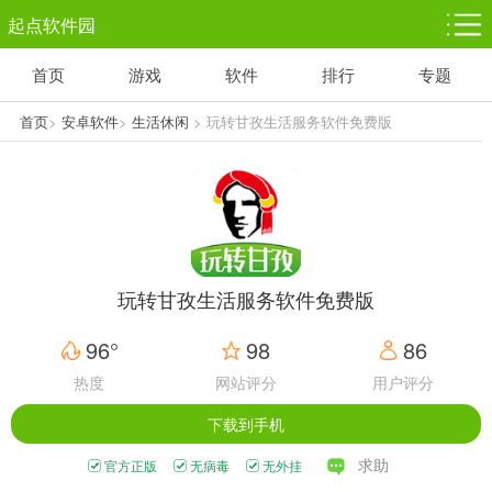
起点软件园
首页
游戏
软件
排行
专题
塔防游戏
休闲益智
体育竞技
1千+款游戏
1万+款游戏
5百+款游戏
首页
>
安卓软件
>
生活休闲
> 玩转甘孜生活服务软件免费版
角色扮演
赛车竞速
动作射击
3千+款游戏
3百+款游戏
3百+款游戏
玩转甘孜生活服务软件免费版
96°
98
86
热度
网站评分
用户评分
下载到手机
求助
官方正版
无病毒
无外挂