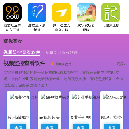
就爱肚皮舞
建档立卡最
则一速达安
欢乐农场园
记健康正版
官方正版
新版
卓官方版
原版
猜你喜欢
视频监控查看软件
免费学习编程软件
专业做婚礼策划的软件
视频监控查看软件
更多>
共0款软件
专业手机视频监控是一款超棒的视频监控软件，支持完美的本地拍照功
能，平台24小时实时更新视频录像，高清视频画质，智能连接设备，全方
位监控，更好的监控体验！
胶州油烟监控
ae视频片头大师
专业手机视频监控
鸥玛云监控平
查看
查看
查看
查看