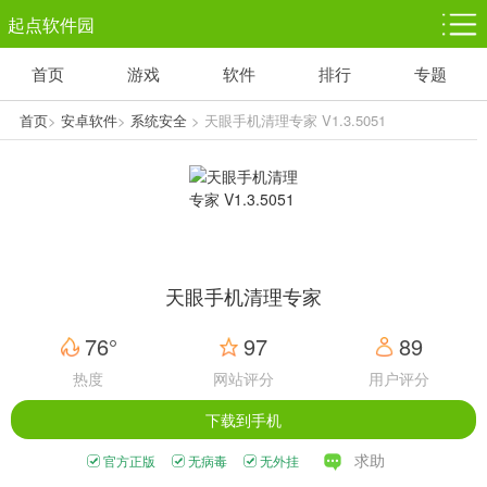
起点软件园
首页
游戏
软件
排行
专题
塔防游戏
休闲益智
体育竞技
1千+款游戏
1万+款游戏
5百+款游戏
首页
>
安卓软件
>
系统安全
> 天眼手机清理专家 V1.3.5051
角色扮演
赛车竞速
动作射击
3千+款游戏
3百+款游戏
3百+款游戏
天眼手机清理专家
76°
97
89
热度
网站评分
用户评分
下载到手机
求助
官方正版
无病毒
无外挂