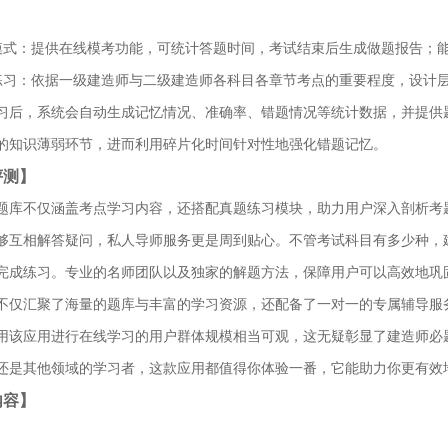
。
模式：提供在线模考功能，可统计答题时间，考试结束后生成做题报告；
练习：依据一级建造师与二级建造师各科目各章节考点的重要程度，设计
习后，系统会自动生成记忆情况、准确率、错题情况等统计数据，并提供
的知识薄弱环节，进而利用碎片化时间针对性地强化错题记忆。
评测】
题库不仅涵盖考点学习内容，还搭配真题练习模块，助力用户深入剖析考
够互相解答疑问，私人导师服务更是周到贴心。不管考试科目有多少种，
完成练习。专业的名师团队以及独家的解题方法，保障用户可以高效地巩
不仅汇聚了海量的题库与丰富的学习资源，还配备了一对一的专属辅导服
用该应用进行在线学习的用户群体规模相当可观，这无疑彰显了建造师必
还是其他领域的学习者，这款应用都值得你体验一番，它能助力你更有效
内容】