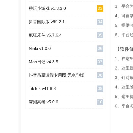
3、平台
03
秒玩小游戏 v1.3.3.0
4、可自
04
抖音国际版 v99.2.1
5、提供
6、平台
05
疯狂乐斗 v6.7.6.4
06
Ninki v1.0.0
【软件
1、在这
07
Moo日记 v4.3.5
2、这里
08
抖音吊瓶请假专用图 无水印版
3、针对
4、这里
09
TikTok v41.8.3
5、这里
10
潇湘高考 v5.0.6
6、平台