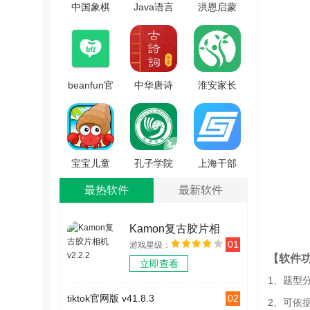
中国象棋
Java语言
洪恩启蒙
棋谱免费
学习官方
编程官方
版 V59.97
正版
最新版
V5.2.3.1
V2.7.5
beanfun官
中华唐诗
淮安家长
方正版
宋词官方
网官方版
V2.0.21
最新版
V1.0.3
V1.2.6
宝宝儿童
孔子学院
上海干部
海洋王国
手机免费
在线安卓
最热软件
最新软件
安卓版
版 V1.0.4
版 V1.57
V4.9gn
Kamon复古胶片相
01
游戏星级：
机 v2.2.2
【软件
立即查看
1、题型
02
tiktok官网版 v41.8.3
2、可依