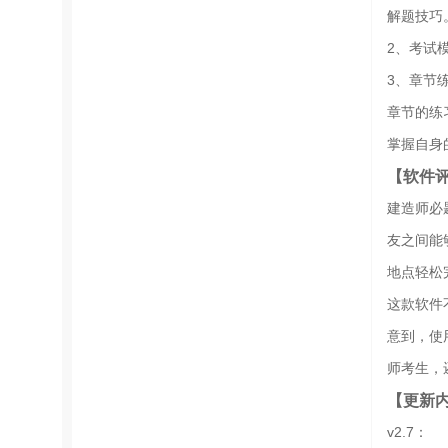
解题技巧
2、考试
3、章节
章节的练
掌握自身
【软件
建造师必
友之间能
地点轻松
这款软件
意到，使
师考生，
【更新
v2.7：