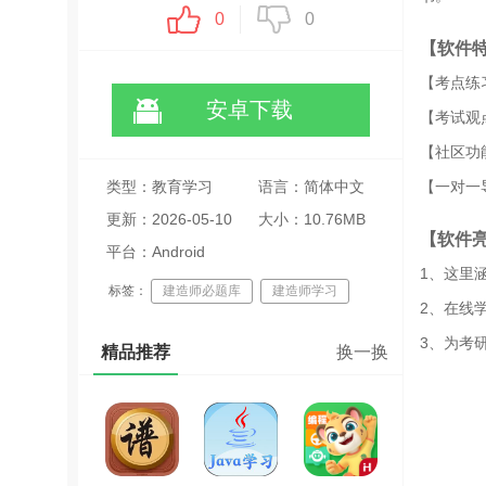
0
0
【软件
【考点练
安卓下载
【考试观
【社区功
类型：教育学习
语言：简体中文
【一对一
更新：2026-05-10
大小：10.76MB
【软件
12:41:11
平台：Android
1、这里
标签：
建造师必题库
建造师学习
2、在线
3、为考
精品推荐
换一换