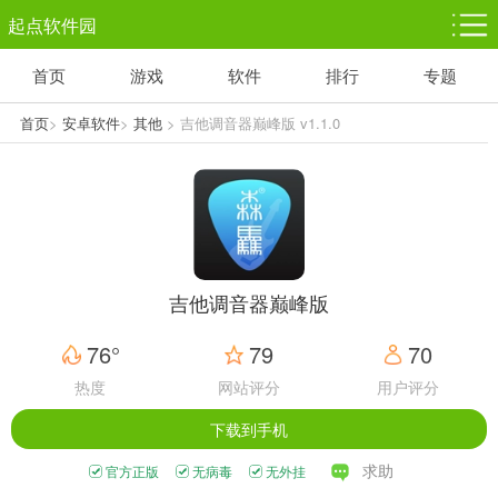
起点软件园
首页
游戏
软件
排行
专题
塔防游戏
休闲益智
体育竞技
1千+款游戏
1万+款游戏
5百+款游戏
首页
>
安卓软件
>
其他
> 吉他调音器巅峰版 v1.1.0
角色扮演
赛车竞速
动作射击
3千+款游戏
3百+款游戏
3百+款游戏
吉他调音器巅峰版
76°
79
70
热度
网站评分
用户评分
下载到手机
求助
官方正版
无病毒
无外挂