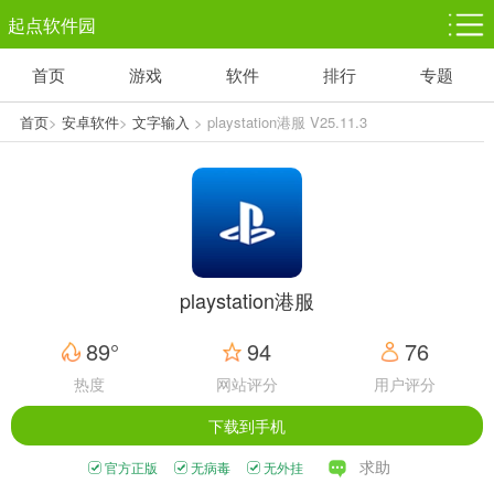
起点软件园
首页
游戏
软件
排行
专题
塔防游戏
休闲益智
体育竞技
1千+款游戏
1万+款游戏
5百+款游戏
首页
>
安卓软件
>
文字输入
> playstation港服 V25.11.3
角色扮演
赛车竞速
动作射击
3千+款游戏
3百+款游戏
3百+款游戏
playstation港服
89°
94
76
热度
网站评分
用户评分
下载到手机
求助
官方正版
无病毒
无外挂