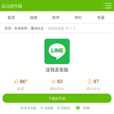
起点软件园
首页
游戏
软件
排行
专题
塔防游戏
休闲益智
体育竞技
1千+款游戏
1万+款游戏
5百+款游戏
首页
>
安卓软件
>
通讯社交
> 连我直装版 V1.1.3
角色扮演
赛车竞速
动作射击
3千+款游戏
3百+款游戏
3百+款游戏
连我直装版
86°
83
97
热度
网站评分
用户评分
下载到手机
求助
官方正版
无病毒
无外挂