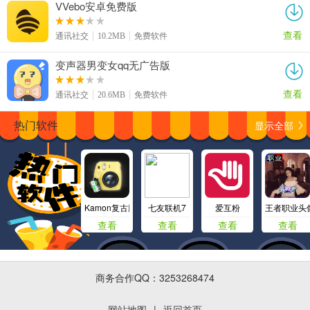
VVebo安卓免费版
查看
通讯社交
10.2MB
免费软件
变声器男变女qq无广告版
查看
通讯社交
20.6MB
免费软件
显示全部
热门软件
Kamon复古胶片相机
七友联机7
爱互粉
王者职业头
查看
查看
查看
查看
商务合作QQ：3253268474
网站地图
|
返回首页