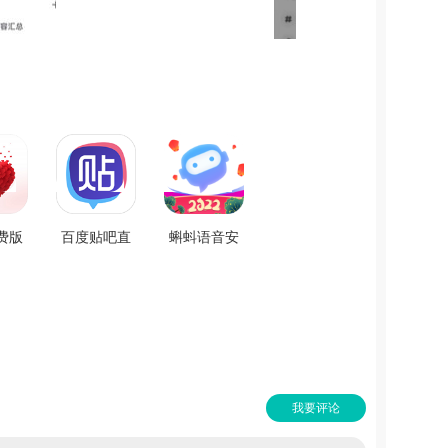
费版
百度贴吧直
蝌蚪语音安
.0
装版
卓官方版
V12.81.1.0
V8.8.1
我要评论