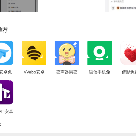
推荐
安卓免
VVebo安卓
变声器男变
语信手机免
倩影免
v1.02
免费版
女qq无广告
费版 v1.1.4
V2.0
V1.0.9
版 V1.0
MT安卓
2.0.29
论