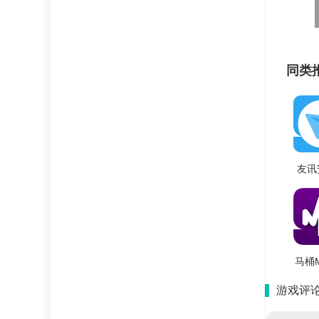
同类
友讯
费版 
马桶
版 V
游戏评