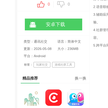
0
0
2.语音
3.辅助
验。
安卓下载
4.社群
容。
类型：通讯社交
语言：简体中文
5.跨平台
更新：2026-05-08
大小：236MB
05:03:30
平台：Android
标签：
玩家社交
游戏社群工具
跨平台聊天应用
精品推荐
换一换