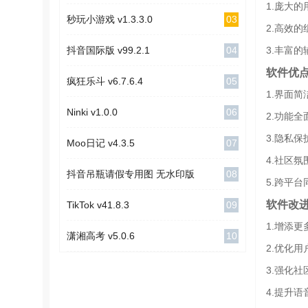
1.庞大
03
秒玩小游戏 v1.3.3.0
2.高效
04
3.丰富
抖音国际版 v99.2.1
软件优
05
疯狂乐斗 v6.7.6.4
1.界面
06
Ninki v1.0.0
2.功能
3.隐私
07
Moo日记 v4.3.5
4.社区
08
抖音吊瓶请假专用图 无水印版
5.跨平
软件改
09
TikTok v41.8.3
1.增添
10
潇湘高考 v5.0.6
2.优化
3.强化
4.提升