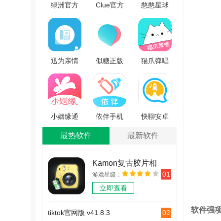
绿洲官方
Clue官方
憨憨星球
最新版
版 V2.2.2
通用版
V5.8.5
V2.1.5
迅为亲情
似糖正版
猫爪弹唱
可视电话
v1.3.2
官方最新
直装版
版
V1.2.5
v1.0.8.1
小姻缘通
依伴手机
快聊安卓
用版
版 v1.1.5
版 V10.13
最热软件
最新软件
v5.5.0
Kamon复古胶片相
01
游戏星级：
机 v2.2.2
立即查看
软件强
02
tiktok官网版 v41.8.3