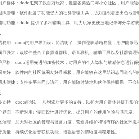
的用户群体：dodo汇聚了数百万玩家，覆盖各类热门与小众社区，用户能
的组织管理：软件配备了功能强大的社群管理工具，助力组织者更出色地管
的辅助功能：dodo 提供了多种辅助工具，助力玩家更便捷地记录与分享
点
简洁易用：dodo的用户界面设计简洁明了，操作逻辑清晰易懂，用户能够
全面且强大：该软件整合了多频道群聊、语音联机、辅助工具以及社群管理
保护严格：dodo运用先进的加密技术，对用户的个人隐私与敏感信息进行
氛围良好：软件内的社区氛围友好且积极，用户能够在这里结识志同道合的
台同步便捷：支持多平台同步访问，用户能随时随地和伙伴保持联系，不会
进
更多支持：dodo能够进一步增添对更多的支持，以扩大用户群体并提升影响
用户界面：不断对用户界面设计进行优化，提升用户的使用体验与满意度。
社区治理：加大对社区的管理与监督力度，营造并维护和谐有序的社区环境
语音质量：持续优化语音联机功能，增强语音的清晰度与稳定性。