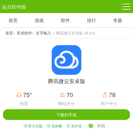
起点软件园
首页
游戏
软件
排行
专题
塔防游戏
休闲益智
体育竞技
1千+款游戏
1万+款游戏
5百+款游戏
首页
>
安卓软件
>
文字输入
> 腾讯微云安卓版 v6.9.6
角色扮演
赛车竞速
动作射击
3千+款游戏
3百+款游戏
3百+款游戏
腾讯微云安卓版
75°
70
78
热度
网站评分
用户评分
下载到手机
求助
官方正版
无病毒
无外挂