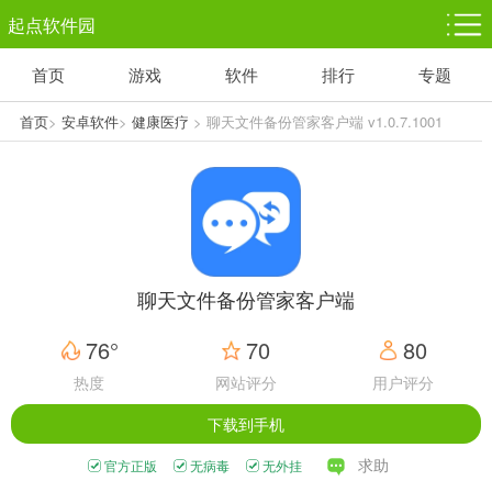
起点软件园
首页
游戏
软件
排行
专题
塔防游戏
休闲益智
体育竞技
1千+款游戏
1万+款游戏
5百+款游戏
首页
>
安卓软件
>
健康医疗
> 聊天文件备份管家客户端 v1.0.7.1001
角色扮演
赛车竞速
动作射击
3千+款游戏
3百+款游戏
3百+款游戏
聊天文件备份管家客户端
76°
70
80
热度
网站评分
用户评分
下载到手机
求助
官方正版
无病毒
无外挂